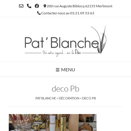
Skip
200 rue Auguste Biblocq 62155 Merlimont
to
Contactez nous au 03.21.09.53.63
content
MENU
deco Pb
PAT BLANCHE
>
DÉCORATION
>
DECO PB