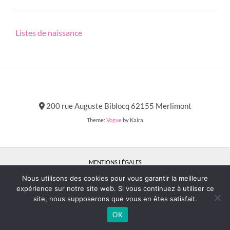
Post
Listes de naissance
navigation
200 rue Auguste Biblocq 62155 Merlimont
Theme:
Vogue
by Kaira
MENTIONS LÉGALES
Nous utilisons des cookies pour vous garantir la meilleure
expérience sur notre site web. Si vous continuez à utiliser ce
site, nous supposerons que vous en êtes satisfait.
OK